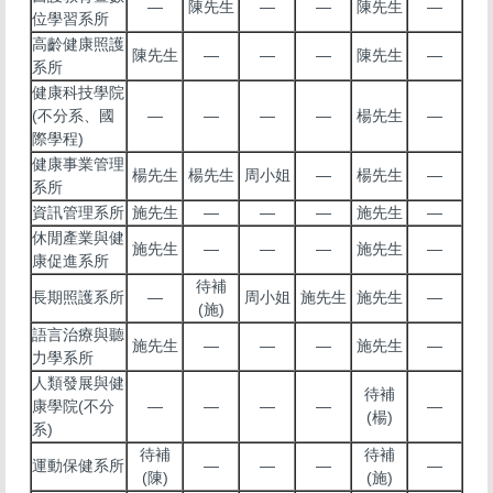
—
陳先生
—
—
陳先生
—
位學習系所
高齡健康照護
陳先生
—
—
—
陳先生
—
系所
健康科技學院
(不分系、國
—
—
—
—
楊先生
—
際學程)
健康事業管理
楊先生
楊先生
周小姐
—
楊先生
—
系所
資訊管理系所
施先生
—
—
—
施先生
—
休閒產業與健
施先生
—
—
—
施先生
—
康促進系所
待補
長期照護系所
—
周小姐
施先生
施先生
—
(施)
語言治療與聽
施先生
—
—
—
施先生
—
力學系所
人類發展與健
待補
康學院(不分
—
—
—
—
—
(楊)
系)
待補
待補
運動保健系所
—
—
—
—
(陳)
(施)