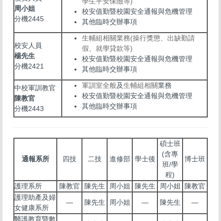
學生平安保險等)
周小姐
校安值勤暨校園安全通報與危機管理
分機2445
其他臨時交辦事項
生輔組相關業務(操行獎懲、出缺勤請
校安人員
假、就學貸款等)
楊先生
校安值勤暨校園安全通報與危機管理
分機2421
其他臨時交辦事項
軍訓室全般
及
生輔組相關
業務
中校軍訓教官
校安值勤暨校園安全通報與危機管理
陳教官
其他臨時交辦事項
分機2443
碩士班
(含專
通報系所
四技
二技
進修部
學士後
博士班
班/學
程)
護理系所
陳教官
陳先生
周小姐
陳先生
周小姐
陳教官
護理助產及婦
—
陳先生
周小姐
—
陳先生
—
女健康系所
醫護教育暨數