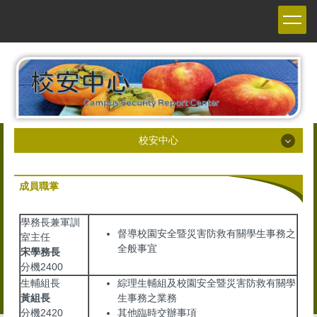
跳
到
主
要
內
容
區
校安中心
校安中心
成員職掌
最新公告
學務長兼軍訓
成員職掌
督導校園安全暨災害防救有關學生事務之
室主任
全般事宜
宋學務長
校園災害防救計畫
分機2400
生輔組長
綜理生輔組及校園安全暨災害防救有關學
校安通報事件類別
黃組長
生事務之業務
分機2420
其他臨時交辦事項