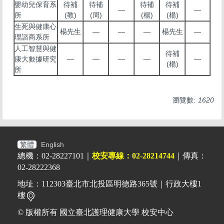
嬰幼兒保育系
待補
待補
待補
待補
—
—
所
(教)
(周)
(楊)
(楊)
生死與健康心
楊先生
—
—
—
楊先生
—
理諮商系所
人工智慧與健
待補
康大數據研究
—
—
—
—
—
(楊)
所
瀏覽數:
1620
繁體
English
總機：02-28227101｜
校安專線：02-28214744
｜傳真：
02-28222368
地址：112303臺北市北投區明德路365號｜行政大樓1
樓
© 版權所有 國立臺北護理健康大學 校安中心