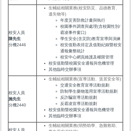
校安事件處理流程
生輔組相關業務(校安防災、品德教育、
知悉通報所需資訊
遺失物等)
年度災害防救計畫與執行
校園安全地圖
校園事件調查與處理(含校園性別/
校安人員
霸凌事件窗口)
學生防災教育
陳先生
學生安全(含災防)教育宣導與演練
分機2446
校安值勤表排定及值勤紀錄暨校安
個資保護專區
通報彙整統計
校安中心網頁維護及權限管理
校安值勤暨校園安全通報與危機管理
其他臨時交辦事項
生輔組相關業務(宣導活動、賃居安全等)
交通安全教育宣導活動規劃
防制學生藥物濫用宣導活動規劃
校安人員
反詐騙宣導活動規劃
施先生
反霸凌宣導活動規劃
分機2440
校安值勤暨校園安全通報與危機管理
其他臨時交辦事項
生輔組相關業務(弱勢助學、急難救助、
校安人員